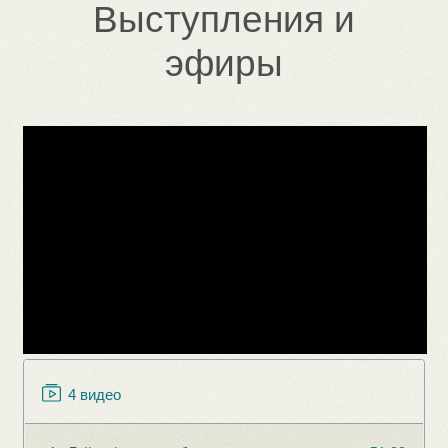
Книга «Да начнется игра!»
руководство по внедрению игровых форматов
в обучение
Подробнее