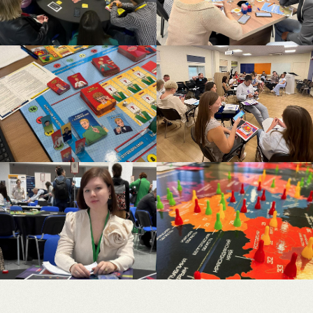
Полезные
материалы
4 видео
1
Геймификация обучения основные
51:22
форматы и простейшие игровые
элементы
2
Что такое soft skills (мягкие навыки) и как
31:02
от них зависит твой успех
3
Геймификация мотивации команды
1:34:24
4
Игровой фастфуд: какие игровые
29:19
механики в обучении и мотивации
неполезны и чем их заменить
Полезные материалы
Полезные статьи