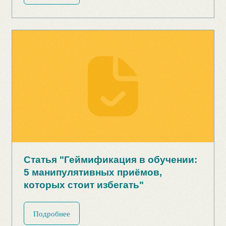
8 (495) 266-69-72
manager@gameducation.ru
Статья "Геймификация в помощь
Напишите нам в
эйчару"
мессенджер:
Подписывайтесь
Подробнее
на соцсети:
Навигация
Общая информация
Обучающие игры
Обучающие программы
Бизнес-моделирование
Выступления и эфиры
Полезные материалы и статьи