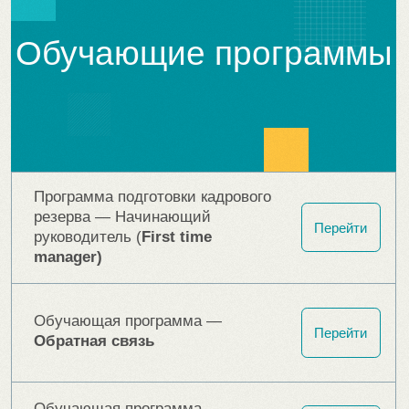
Обучающая программа —
Перейти
Практическая конфликтология
Обучающая программа —
Эмоциональный интеллект
Перейти
для лидеров
Обучающая программа —
Перейти
Эффективная команда
Обучающая программа —
Перейти
Эффективный наставник
бизнес-моделирование