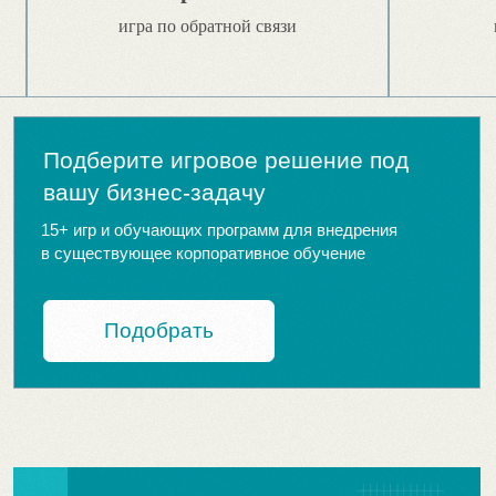
Обучающие программы
Программа подготовки кадрового
резерва — Начинающий
Перейти
руководитель (
First time
manager)
Обучающая программа —
Перейти
Обратная связь
Обучающая программа —
Манипуляции
Перейти
и безманипулятивное влияние